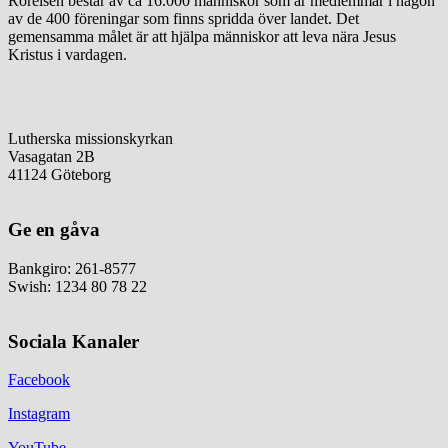
Rörelsen består av ca 16.000 människor som är medlemmar i någon
av de 400 föreningar som finns spridda över landet. Det
gemensamma målet är att hjälpa människor att leva nära Jesus
Kristus i vardagen.
Lutherska missionskyrkan
Vasagatan 2B
41124 Göteborg
Ge en gåva
Bankgiro: 261-8577
Swish: 1234 80 78 22
Sociala Kanaler
Facebook
Instagram
YouTube